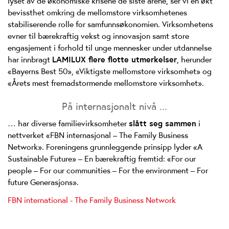
lyset av de økonomiske krisene de siste årene, ser vi en økt
bevissthet omkring de mellomstore virksomhetenes
stabiliserende rolle for samfunnsøkonomien. Virksomhetens
evner til bærekraftig vekst og innovasjon samt store
engasjement i forhold til unge mennesker under utdannelse
har innbragt
LAMILUX flere flotte utmerkelser
, herunder
«Bayerns Best 50», «Viktigste mellomstore virksomhet» og
«Årets mest fremadstormende mellomstore virksomhet».
På internasjonalt nivå ...
… har diverse familievirksomheter
slått seg sammen
i
nettverket «FBN internasjonal – The Family Business
Network». Foreningens grunnleggende prinsipp lyder «A
Sustainable Future» – En bærekraftig fremtid: «For our
people – For our communities – For the environment – For
future Generasjons».
FBN international - The Family Business Network