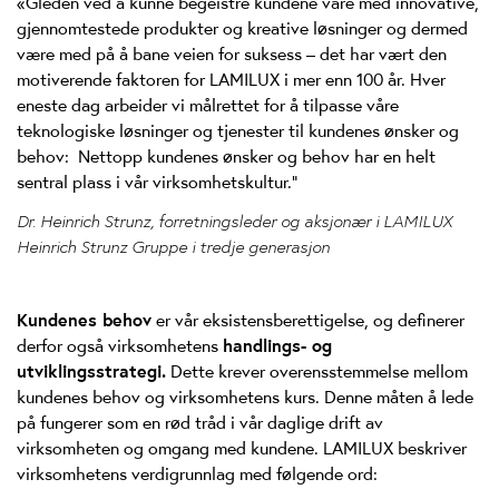
«Gleden ved å kunne begeistre kundene våre med innovative,
gjennomtestede produkter og kreative løsninger og dermed
være med på å bane veien for suksess – det har vært den
motiverende faktoren for LAMILUX i mer enn 100 år. Hver
eneste dag arbeider vi målrettet for å tilpasse våre
teknologiske løsninger og tjenester til kundenes ønsker og
behov: Nettopp kundenes ønsker og behov har en helt
sentral plass i vår virksomhetskultur."
Dr. Heinrich Strunz, forretningsleder og aksjonær i LAMILUX
Heinrich Strunz Gruppe i tredje generasjon
Kundenes behov
er vår eksistensberettigelse, og definerer
derfor også virksomhetens
handlings- og
utviklingsstrategi.
Dette krever overensstemmelse mellom
kundenes behov og virksomhetens kurs. Denne måten å lede
på fungerer som en rød tråd i vår daglige drift av
virksomheten og omgang med kundene. LAMILUX beskriver
virksomhetens verdigrunnlag med følgende ord: