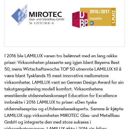
I 2016 ble LAMILUX vanen tro belønnet med en lang rekke
priser: Virksomheten plasserte seg igjen blant Bayerns Best
50, mens Wirtschaftswoche TOP 50 utnevnte LAMILUX til å
være blant Tysklands 15 mest innovative mellomstore
virksomheter. LAMILUX vant en German Design Award for sin
takutgangsløsning modell komfort. Virksomhetens
enestående utdannelseskonsept Education for Excellence
innbrakte i 2016 LAMILUX to priser: «Den tyske
utdannelsespris» og «Utdannelsesekspert». Samme år kjøpte
LAMILUX opp virksomheten MIROTEC Glas- und Metallbau
GmbH og integrerte den med store suksess i
virksomhetsgruppen. LAMILUX økte i 2016 sin årlige