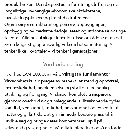
produktbruken. Den dagsaktuelle forretningsdriften og de
langsiktige uavhengige økonomiske aktivitetene,
investeringsplanene og fremtidsstrategiene.
Organisasjonsstrukturen og personaloppbyggingen,
oppbygging av medarbeiderlojaliteten og utdannelse av unge
talenter. Alle beslutninger innenfor disse områdene er en del
av en langsiktig og ansvarlig virksomhetsorientering. Vi
tenker ikke i kvartaler – vi tenker i generasjoner!
Verdiorientering...
... er hos LAMILUX et av våre
viktigste fundamenter
:
Virksomhetskultur preges av respekt, anstendig oppførsel,
menneskelighet, anerkjennelse og støtte til personlig
utvikling og fremgang. Vi skaper komplett transparens
gjennom overhold av grunnleggende, tillitsskapende dyder
som flid, vennlighet, ærlighet, ansvarlighet og evnen til at
motta og gi kritikk. Det gir vår medarbeidere plass til å
utvikle seg og bringe deres kompetanser i spill på
selvstendig vis, og her er våre flate hierarkier også en fordel.