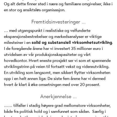
Og alt dette finner sted i nære og familiære omgivelser, ikke i
en stor og ansiktsløs organisasjon.
Fremtidsinvesteringer ...
… med utgangspunkt i realistiske og velfunderte
ekspansjonsbestrebelser og markedsanalyser er viktige
milesteiner i en
solid og substansiell virksomhetsutvikling
.
I de foregående årene har vi investert 35 millioner euro i
utvidelsen av vår produksjonskapasiteter og vårt
hovedkontor. Hvert eneste prosjekt ser vi som et spennende
utviklingstrinn på veien til fortsatt vekst og videreutvikling.
En utvikling som langsomt, men sikkert flytter virksomheten
opp i en helt annen liga: De siste fem årene har vi dermed
hvert år klart å øke omsetningen med over 20 prosent.
Anerkjennelse ...
…… tilfaller i stadig høyere grad mellomstore virksomheter,
både fra politisk hold og i samfunnet som sådan. Særlig i