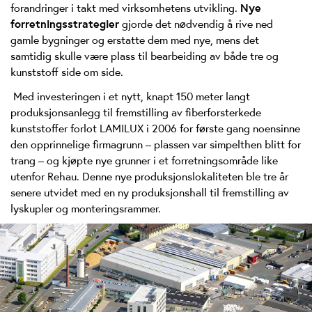
forandringer i takt med virksomhetens utvikling.
Nye
forretningsstrategier
gjorde det nødvendig å rive ned
gamle bygninger og erstatte dem med nye, mens det
samtidig skulle være plass til bearbeiding av både tre og
kunststoff side om side.
Med investeringen i et nytt, knapt 150 meter langt
produksjonsanlegg til fremstilling av fiberforsterkede
kunststoffer forlot LAMILUX i 2006 for første gang noensinne
den opprinnelige firmagrunn – plassen var simpelthen blitt for
trang – og kjøpte nye grunner i et forretningsområde like
utenfor Rehau. Denne nye produksjonslokaliteten ble tre år
senere utvidet med en ny produksjonshall til fremstilling av
lyskupler og monteringsrammer.