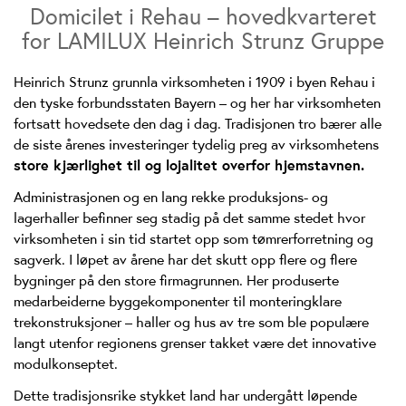
Domicilet i Rehau – hovedkvarteret
for LAMILUX Heinrich Strunz Gruppe
Heinrich Strunz grunnla virksomheten i 1909 i byen Rehau i
den tyske forbundsstaten Bayern – og her har virksomheten
fortsatt hovedsete den dag i dag. Tradisjonen tro bærer alle
de siste årenes investeringer tydelig preg av virksomhetens
store kjærlighet til og lojalitet overfor hjemstavnen.
Administrasjonen og en lang rekke produksjons- og
lagerhaller befinner seg stadig på det samme stedet hvor
virksomheten i sin tid startet opp som tømrerforretning og
sagverk. I løpet av årene har det skutt opp flere og flere
bygninger på den store firmagrunnen. Her produserte
medarbeiderne byggekomponenter til monteringklare
trekonstruksjoner – haller og hus av tre som ble populære
langt utenfor regionens grenser takket være det innovative
modulkonseptet.
Dette tradisjonsrike stykket land har undergått løpende