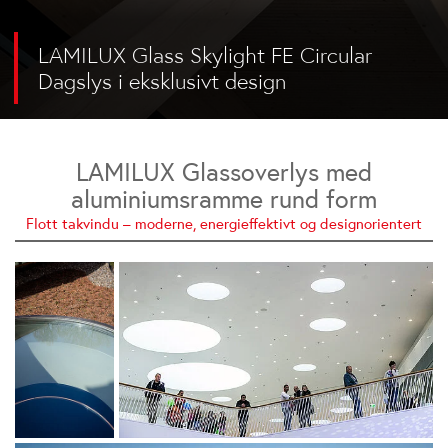
LAMILUX Glass Skylight FE Circular
Dagslys i eksklusivt design
LAMILUX Glassoverlys med
aluminiumsramme rund form
Flott takvindu – moderne, energieffektivt og designorientert