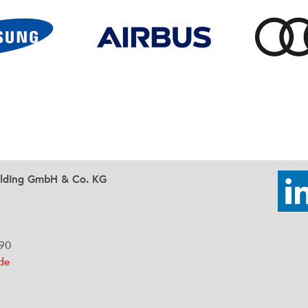
olding GmbH & Co. KG
290
.de