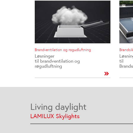
Brandsik
Brandventilation og røgudluftning
Løsnin
Løsninger
til
til brandventilation og
Brands
røgudluftning
Living daylight
LAMILUX Skylights