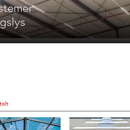
stemer
agslys
talt