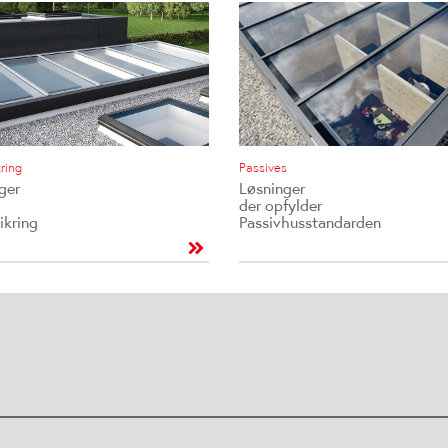
ring
Passives
ger
Løsninger
der opfylder
ikring
Passivhusstandarden