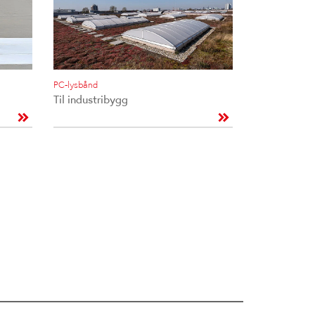
PC-lysbånd
Til industribygg