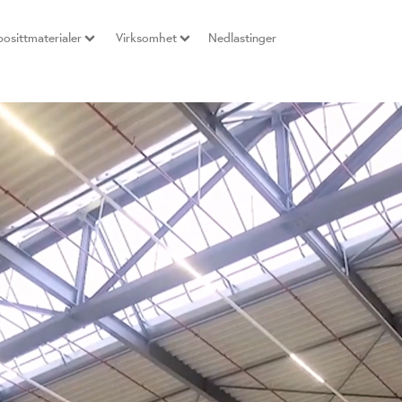
osittmaterialer
Virksomhet
Nedlastinger